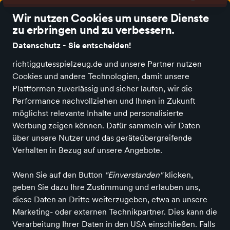
Wir nutzen Cookies um unsere Dienste
zu erbringen und zu verbessern.
Datenschutz - Sie entscheiden!
richtiggutesspielzeug.de und unsere Partner nutzen
Alle Kategorien
Neuheiten
Angebote
Spielen und Basteln
Spie
Cookies und andere Technologien, damit unsere
Plattformen zuverlässig und sicher laufen, wir die
Richtig Gutes Spielzeug kaufen
Spielen & Basteln
Kaufladen &
Performance nachvollziehen und Ihnen in Zukunft
Küche
möglichst relevante Inhalte und personalisierte
Werbung zeigen können. Dafür sammeln wir Daten
Jetzt bei ARS LUDI
über unsere Nutzer und das geräteübergreifende
Verhalten in Bezug auf unsere Angebote.
ALLE FILTER
Wenn Sie auf den Button
"Einverstanden"
klicken,
geben Sie dazu Ihre Zustimmung und erlauben uns,
diese Daten an Dritte weiterzugeben, etwa an unsere
Suchbegriff
Marken
Angebote
Marketing- oder externen Technikpartner. Dies kann die
Verarbeitung Ihrer Daten in den USA einschließen. Falls