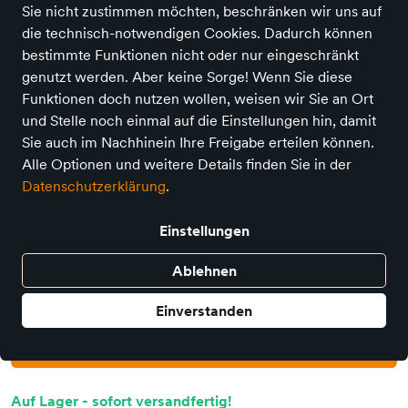
Sie nicht zustimmen möchten, beschränken wir uns auf
die technisch-notwendigen Cookies. Dadurch können
bestimmte Funktionen nicht oder nur eingeschränkt
genutzt werden. Aber keine Sorge! Wenn Sie diese
Funktionen doch nutzen wollen, weisen wir Sie an Ort
und Stelle noch einmal auf die Einstellungen hin, damit
Krimi Total
Spaceship Lavalampe mit
Sie auch im Nachhinein Ihre Freigabe erteilen können.
Alle Optionen und weitere Details finden Sie in der
silberfarbenem Sockel, blaue
Datenschutzerklärung
.
Flüssigkeit und weißes Wachs
Preis
35,95 €
Einstellungen
inkl. MwSt.,
zzgl. Versandkosten
Ablehnen
Nur noch weniger als 3 Artikel im Geschäft vorhanden.
Einverstanden
In den Warenkorb
Auf Lager - sofort versandfertig!