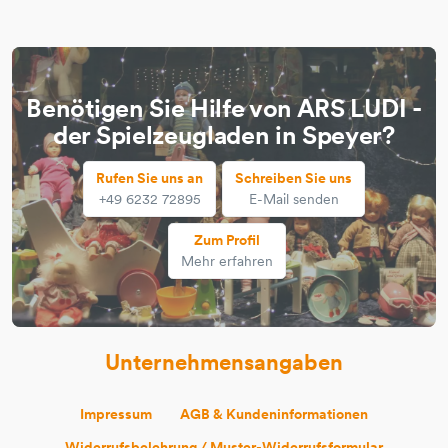
Benötigen Sie Hilfe von ARS LUDI -
der Spielzeugladen in Speyer?
Rufen Sie uns an
Schreiben Sie uns
+49 6232 72895
E-Mail senden
Zum Profil
Mehr erfahren
Unternehmensangaben
Impressum
AGB & Kundeninformationen
Widerrufsbelehrung / Muster-Widerrufsformular