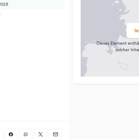
7023
9
I
Dieses Element enthä
solcher Inha