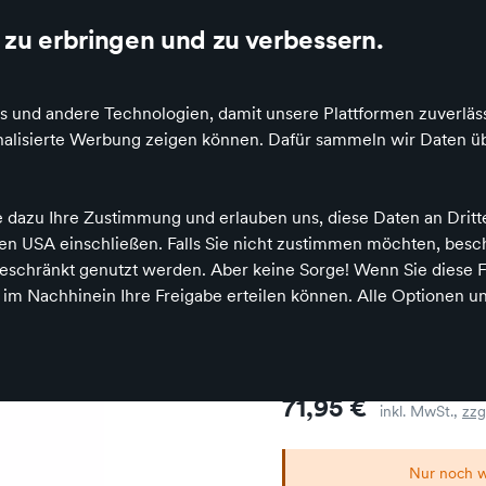
zu erbringen und zu verbessern.
s und andere Technologien, damit unsere Plattformen zuverläss
e und Puzzle
Bücher und Medien
Baby und Kleinkind
sonalisierte Werbung zeigen können. Dafür sammeln wir Daten ü
Puppe Schlummerle 32cm Sonny schwarz, Malhaar
e dazu Ihre Zustimmung und erlauben uns, diese Daten an Drit
 den USA einschließen. Falls Sie nicht zustimmen möchten, bes
schränkt genutzt werden. Aber keine Sorge! Wenn Sie diese F
Schildkröt Puppen
h im Nachhinein Ihre Freigabe erteilen können. Alle Optionen un
Puppe Schl
schwarz, Ma
Preis
71,95 €
inkl. MwSt.,
zzg
Nur noch w