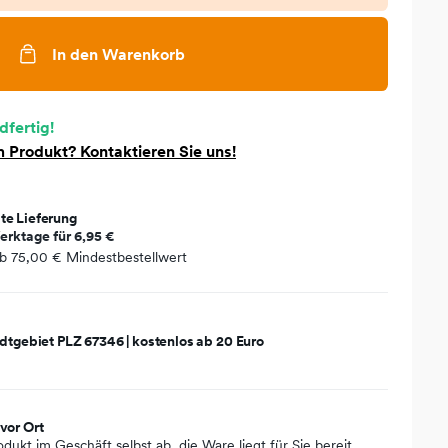
In den Warenkorb
dfertig!
 Produkt? Kontaktieren Sie uns!
te Lieferung
erktage für
6,95 €
ab
75,00 €
Mindestbestellwert
dtgebiet PLZ 67346 | kostenlos ab 20 Euro
vor Ort
odukt im Geschäft selbst ab, die Ware liegt für Sie bereit.