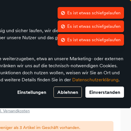
Es ist etwas schiefgelaufen
Kontrast
Mein Konto
Wunschliste
Warenkorb
Es ist etwas schiefgelaufen
ig und sicher laufen, wir die Performance nachvollziehen
Einrichten und Dekorieren
Outdoor
MARKEN
ber unsere Nutzer und das geräteübergreifende Verhalten
Es ist etwas schiefgelaufen
te weiterzugeben, etwa an unsere Marketing- oder externen
chränken wir uns auf die technisch-notwendigen Cookies.
unktionen doch nutzen wollen, weisen wir Sie an Ort und
d weitere Details finden Sie in der
Datenschutzerklärung
.
ummerle 32cm Sonny
lhaar
Einstellungen
Ablehnen
Einverstanden
l. Versandkosten
eniger als 3 Artikel im Geschäft vorhanden.