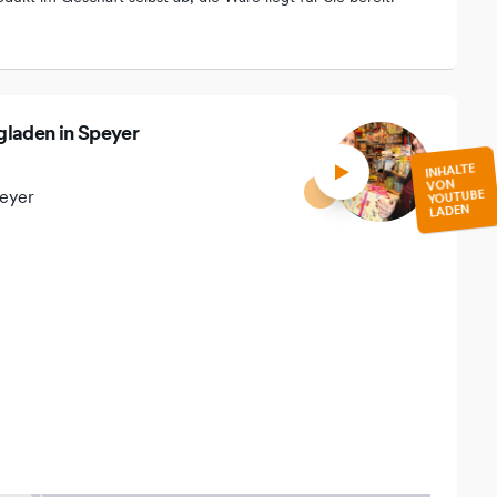
gladen in Speyer
INHALTE
VON
peyer
YOUTUBE
LADEN