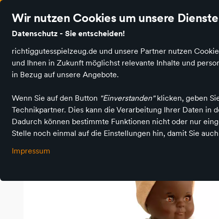
Wir nutzen Cookies um unsere Dienste 
Datenschutz - Sie entscheiden!
richtiggutesspielzeug.de und unsere Partner nutzen Cookie
Produktkategorien
Spielen und Basteln
Spiel
und Ihnen in Zukunft möglichst relevante Inhalte und per
in Bezug auf unsere Angebote.
Richtig Gutes Spielzeug kaufen
Spielen & Basteln
Puppen
Wenn Sie auf den Button
"Einverstanden"
klicken, geben Si
Technikpartner. Dies kann die Verarbeitung Ihrer Daten in
Dadurch können bestimmte Funktionen nicht oder nur einge
Stelle noch einmal auf die Einstellungen hin, damit Sie auc
Impressum