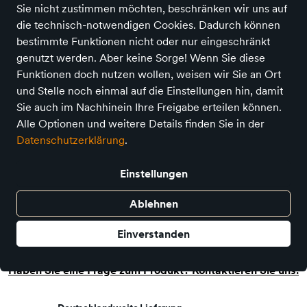
Sie nicht zustimmen möchten, beschränken wir uns auf
die technisch-notwendigen Cookies. Dadurch können
bestimmte Funktionen nicht oder nur eingeschränkt
genutzt werden. Aber keine Sorge! Wenn Sie diese
Funktionen doch nutzen wollen, weisen wir Sie an Ort
und Stelle noch einmal auf die Einstellungen hin, damit
Sie auch im Nachhinein Ihre Freigabe erteilen können.
Alle Optionen und weitere Details finden Sie in der
Lese Buddy Glitzer Silber
Datenschutzerklärung
.
Preis
16,95 €
inkl. MwSt.,
zzgl. Versandkosten
Einstellungen
In den Warenkorb
Ablehnen
Einverstanden
Auf Lager - sofort versandfertig!
Haben Sie eine Frage zum Produkt? Kontaktieren Sie uns!