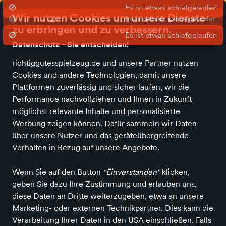
Es ist etwas schiefgelaufen
Wir nutzen Cookies um unsere Dienste
zu erbringen und zu verbessern.
Datenschutz - Sie entscheiden!
richtiggutesspielzeug.de und unsere Partner nutzen
Alle Kategorien
Neuheiten
Angebote
Spielen und Basteln
Spie
Cookies und andere Technologien, damit unsere
Plattformen zuverlässig und sicher laufen, wir die
Performance nachvollziehen und Ihnen in Zukunft
möglichst relevante Inhalte und personalisierte
Werbung zeigen können. Dafür sammeln wir Daten
über unsere Nutzer und das geräteübergreifende
Verhalten in Bezug auf unsere Angebote.
Wenn Sie auf den Button
"Einverstanden"
klicken,
geben Sie dazu Ihre Zustimmung und erlauben uns,
diese Daten an Dritte weiterzugeben, etwa an unsere
Marketing- oder externen Technikpartner. Dies kann die
Verarbeitung Ihrer Daten in den USA einschließen. Falls